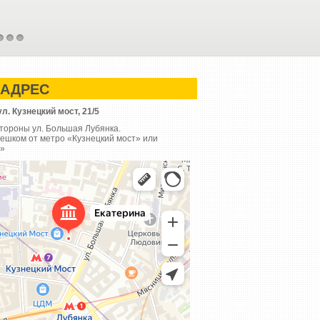
3
4
5
 АДРЕС
ул. Кузнецкий мост, 21/5
стороны ул. Большая Лубянка.
пешком от метро «Кузнецкий мост» или
а»
ьтуры «ЕКАТЕРИНА»
ый центр в Москве
ия и обслуживание выставок в Москве