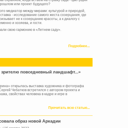
мы охраняем, когда встаём на стражу сада - цветущий
прошлом или проект будущего?
 это медиатор между мирами: культурой и природой,
тавка - исследование самого жеста созерцания, где
изывает не к созерцанию красоты, а к диалогу с
менно и хозяева, и гости.
али свою гармонию в «Летнем саду».
Подробнее...
ь зрителю повседневный ландшафт...»
ерина» открылась выставка художника и фотографа
Сергей Чебатков встретился с автором проекта и
жа, свойствах человека в кадре и игре в
Прочитать всю статью...
совала образ новой Аркадии