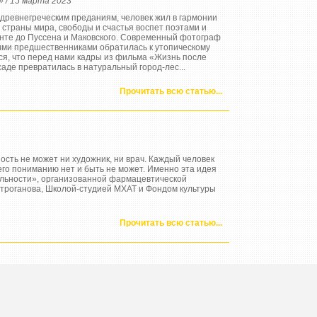
 / 15 марта 2023
 древнегреческим преданиям, человек жил в гармонии
 страны мира, свободы и счастья воспет поэтами и
анте до Пуссена и Маковского. Современный фотограф
ими предшественниками обратилась к утопическому
тся, что перед нами кадры из фильма «Жизнь после
саде превратилась в натуральный город-лес...
Прочитать всю статью...
ость не может ни художник, ни врач. Каждый человек
его пониманию нет и быть не может. Именно эта идея
ельности», организованной фармацевтической
Строганова, Школой-студией МХАТ и Фондом культуры
Прочитать всю статью...