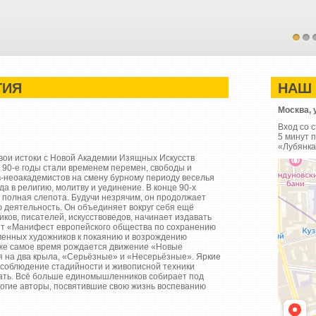
1
2
ТИЯ
НАШ
Москва, 
Вход со 
5 минут 
«Лубянк
свои истоки с Новой Академии Изящных Искусств
Фонд кул
 90-е годы стали временем перемен, свободы и
Выставочн
-неоакадемистов на смену бурному периоду веселья
Организац
а в религию, молитву и уединение. В конце 90-х
 полная слепота. Будучи незрячим, он продолжает
 деятельность. Он объединяет вокруг себя ещё
ков, писателей, искусствоведов, начинает издавать
ет «Манифест европейского общества по сохранению
менных художников к покаянию и возрождению
 же самое время рождается движение «Новые
я на два крыла, «Серьёзные» и «Несерьёзные». Яркие
 соблюдение стадийности и живописной техники
ать. Всё больше единомышленников собирает под
огие авторы, посвятившие свою жизнь воспеванию