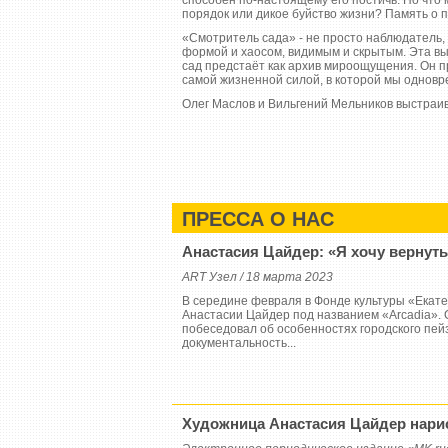
способен по-настоящему его постичь. Но что 
порядок или дикое буйство жизни? Память о 
«Смотритель сада» - не просто наблюдатель,
формой и хаосом, видимым и скрытым. Эта выс
сад предстаёт как архив мироощущения. Он пр
самой жизненной силой, в которой мы одновре
Олег Маслов и Вильгений Мельников выстраив
ПРЕССА О НАС
Анастасия Цайдер: «Я хочу вернут
ART Узел / 18 марта 2023
В середине февраля в Фонде культуры «Екат
Анастасии Цайдер под названием «Arcadia». 
побеседовал об особенностях городского пейза
документальность...
Художница Анастасия Цайдер нари