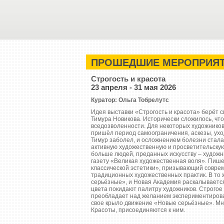
ПРОШЕДШИЕ МЕРОПРИЯ
Строгость и красота
23 апреля - 31 мая 2026
Куратор: Ольга Тобрелутс
Идея выставки «Строгость и красота» берёт 
Тимура Новикова. Исторически сложилось, что
вседозволенности. Для некоторых художников
пришёл период самоограничения, аскезы, уход
Тимур заболел, и осложнением болезни стала
активную художественную и просветительскую
больше людей, преданных искусству – художни
газету «Великая художественная воля». Пиш
классической эстетики», призывающий совре
традиционных художественных практик. В то
серьёзные», и Новая Академия раскалываетс
цвета покидают палитру художников. Строгое
преобладает над желанием экспериментиров
свое крыло движение «Новые серьёзные». Мн
Красоты, присоединяются к ним.