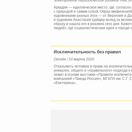
Электронное периодическое издание «MK.ru»
Аркадия — идиллическое место, где, согласно
с природой и самим собой. Образ мифической
художниками разных эпох — от Вергилия и Д
и художник Анастасия Цайдер вслед за велик
образу и нашла его в реалиях сего дня. Каже
людей», где социалистическая идея о городе-
Исключительность без правил
Огонёк / 10 марта 2020
Отказывать человеку в праве на исключительн
уникален, общего и «правильного» подхода к 
лежит в основе выставки «Правило исключит
компанией «Такеда Россия», МГХПА им. С.Г. 
«Екатерина»...